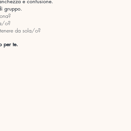
stanchezza e confusione.
di gruppo.
sona?
ta/o?
a tenere da sola/o?
o per te.