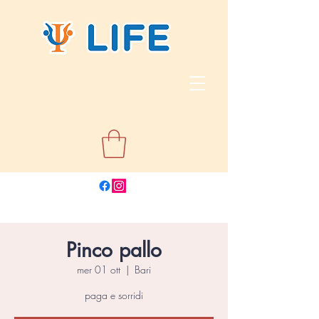
Pinco pallo
mer 01 ott
  |  
Bari
paga e sorridi